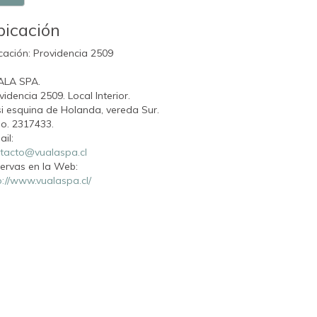
bicación
cación: Providencia 2509
ALA SPA.
videncia 2509. Local Interior.
i esquina de Holanda, vereda Sur.
o. 2317433.
ail:
tacto@vualaspa.cl
ervas en la Web:
p://www.vualaspa.cl/