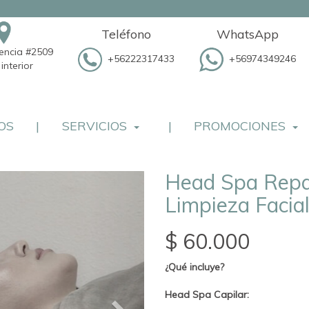
Teléfono
WhatsApp
dencia #2509
+56222317433
+56974349246
interior
OS
|
SERVICIOS
|
PROMOCIONES
Head Spa Repar
Limpieza Facia
$ 60.000
¿Qué incluye?
Head Spa Capilar: