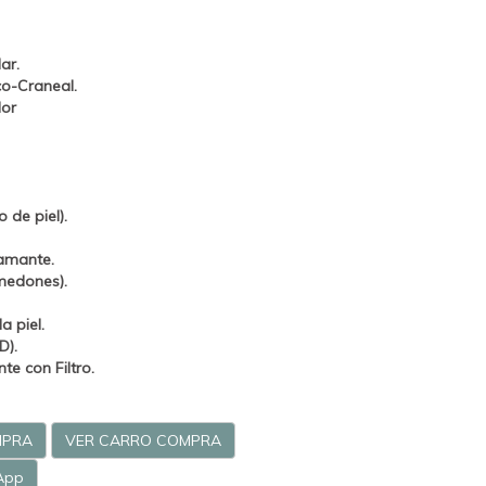
ar.
co-Craneal.
lor
 de piel).
amante.
medones).
a piel.
D).
e con Filtro.
MPRA
VER CARRO COMPRA
App