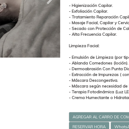
- Higienización Capilar.
- Exfoliación Capilar.
- Tratamiento
Reparación
Capil
- Masaje Facial, Capilar y Cervi
- Secado con Protección de Ca
- Alta Frecuencia Capilar.
Limpieza Facial:
- Emulsión de Limpieza (por tipo
- Ablanda Comedones (loción).
-
Dermoabrasión Con Punta Di
- Extracción de Impurezas ( co
- Máscara Descongestiva.
- Máscara según necesidad de l
-
Terapia Fotodinámica (Luz LE
- Crema Humectante o Hidratant
AGREGAR AL CARRO DE CO
RESERVAR HORA
Whats