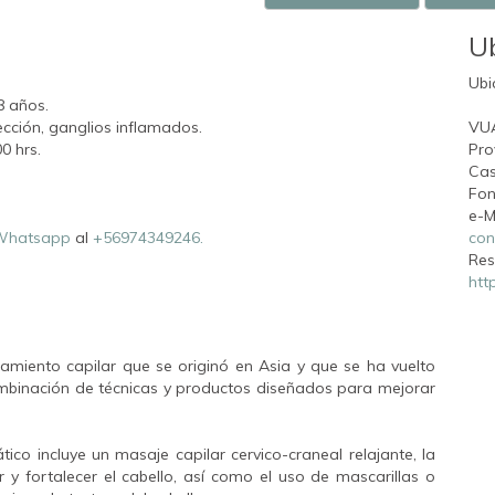
U
Ubi
8 años.
fección, ganglios inflamados.
VU
0 hrs.
Pro
Cas
Fon
e-M
Whatsapp
al
+56974349246.
con
Res
htt
tamiento capilar que se originó en Asia y que se ha vuelto
mbinación de técnicas y productos diseñados para mejorar
tico incluye un masaje capilar cervico-craneal relajante, la
r y fortalecer el cabello, así como el uso de mascarillas o