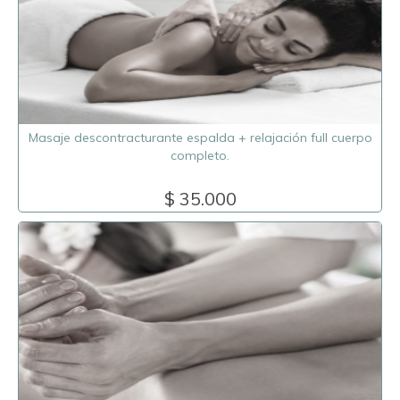
Masaje descontracturante espalda + relajación full cuerpo
completo.
$ 35.000