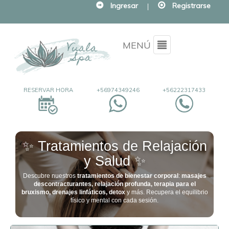
Ingresar
|
Registrarse
Menu
MENÚ
RESERVAR HORA
+56974349246
+56222317433
✨ Tratamientos de Relajación
y Salud ✨
Descubre nuestros
tratamientos de bienestar corporal
:
masajes
descontracturantes, relajación profunda, terapia para el
bruxismo, drenajes linfáticos, detox
y más. Recupera el equilibrio
físico y mental con cada sesión.