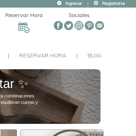
Ingresar
|
Registrarse
Reservar Hora
Sociales
|
RESERVAR HORA
|
BLOG
tar ✨
ra combinaciones
 equilibran cuerpo y