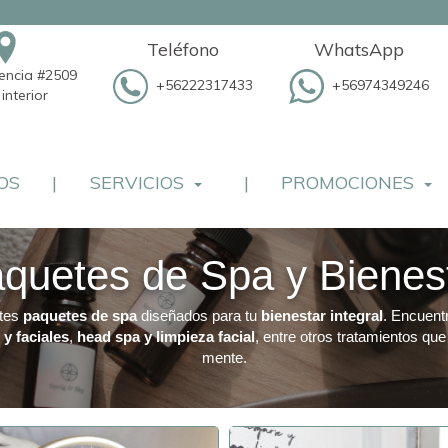
Teléfono
WhatsApp
dencia #2509
+56222317433
+56974349246
interior
OS
|
SERVICIOS
|
PROMOCIONES
quetes de Spa y Bienes
ntes
paquetes de spa
diseñados para tu
bienestar integral
. Encuent
y faciales
,
head spa y limpieza facial
, entre otros tratamientos que
mente.