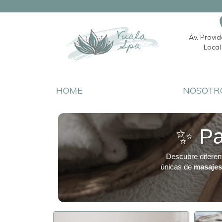
Av. Provi
Local 
HOME
NOSOTR
✨ Pa
Descubre difere
únicas de
masajes 