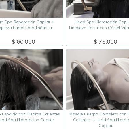
d Spa Reparación Capilar +
Head Spa Hidratación Capil
mpieza Facial Fotodinámica.
Limpieza Facial con Cóctel Vita
$ 60.000
$ 75.000
 Espalda con Piedras Calientes
Masaje Cuerpo Completo con 
ead Spa Hidratación Capilar
Calientes + Head Spa Hidrat
Capilar