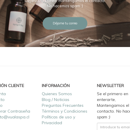
Déjanos tu correo, mantengamos el contacto.
No hacemos spam :)
Déjame tu correo
IÓN CLIENTE
INFORMACIÓN
NEWSLETTER
nta
Quienes Somos
Se el primero en
cto
Blog / Noticias
enterarte,
ro
Preguntas Frecuentes
Mantengamos el
rar Contraseña
Términos y Condiciones
contacto.
No hac
to@vualaspa.cl
Políticas de uso y
spam :)
Privacidad