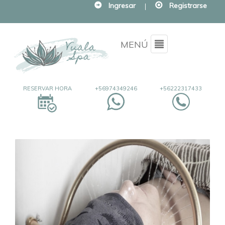
Ingresar
|
Registrarse
Menu
MENÚ
RESERVAR HORA
+56974349246
+56222317433