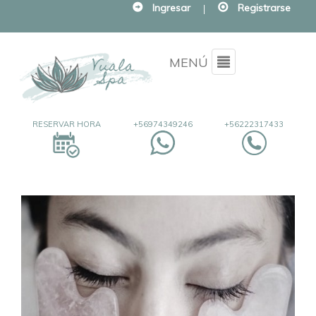
Ingresar
|
Registrarse
Menu
MENÚ
RESERVAR HORA
+56974349246
+56222317433