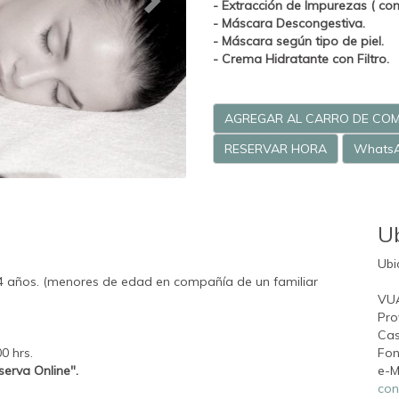
- Extracción de Impurezas ( co
- Máscara Descongestiva.
- Máscara según tipo de piel.
- Crema Hidratante con Filtro.
AGREGAR AL CARRO DE CO
RESERVAR HORA
Whats
U
Ubi
4 años. (menores de edad en compañía de un familiar
VU
Pro
Cas
00 hrs.
Fon
serva Online".
e-M
con