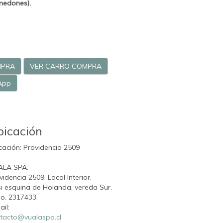
medones).
MPRA
VER CARRO COMPRA
App
bicación
cación: Providencia 2509
ALA SPA.
videncia 2509. Local Interior.
i esquina de Holanda, vereda Sur.
o. 2317433.
ail:
tacto@vualaspa.cl