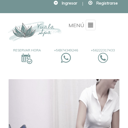
Ingresar
|
Registrarse
Menu
MENÚ
RESERVAR HORA
+56974349246
+56222317433