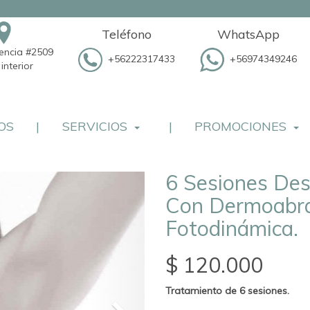
Teléfono
WhatsApp
dencia #2509
+56222317433
+56974349246
interior
OS
|
SERVICIOS
|
PROMOCIONES
6 Sesiones De
Con Dermoabra
Fotodinámica.
$ 120.000
Tratamiento de 6 sesiones.