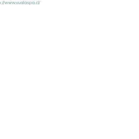
p://www.vualaspa.cl/