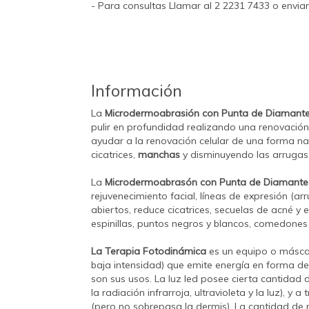
- Para consultas Llamar al 2 2231 7433 o envia
Información
La
Microdermoabrasión con Punta de Diamant
pulir en profundidad realizando una renovación
ayudar a la renovación celular de una forma natu
cicatrices,
manchas
y disminuyendo las arrugas y
La
Microdermoabrasón con Punta de Diamante
rejuvenecimiento facial, líneas de expresión (ar
abiertos, reduce cicatrices, secuelas de acné y e
espinillas, puntos negros y blancos, comedones 
La Terapia Fotodinámica
es un equipo o másc
baja intensidad) que emite energía en forma de l
son sus usos. La luz led posee cierta cantidad
la radiación infrarroja, ultravioleta y la luz), y 
(pero no sobrepasa la dermis). La cantidad de 