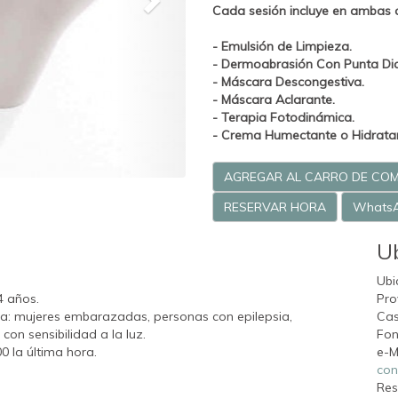
Cada sesión incluye en ambas a
- Emulsión de Limpieza.
- Dermoabrasión Con Punta Di
- Máscara Descongestiva.
- Máscara Aclarante.
- Terapia Fotodinámica.
- Crema Humectante o Hidratant
AGREGAR AL CARRO DE CO
RESERVAR HORA
Whats
U
Ubi
4 años.
Pro
ca: mujeres embarazadas, personas con epilepsia,
Cas
on sensibilidad a la luz.
Fon
0 la última hora.
e-M
con
Res