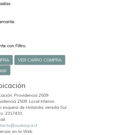
xilas:
amante.
e con Filtro.
MPRA
VER CARRO COMPRA
App
bicación
cación: Providencia 2509
videncia 2509. Local Interior.
i esquina de Holanda, vereda Sur.
o. 2317433.
ail:
tacto@vualaspa.cl
ervas en la Web: