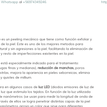
r
Whatsapp
al
+56974349246.
htt
e
es un peeling mecánico que tiene como función exfoliar y
 de la piel. Este es uno de los mejores metodos para
ral y sin agresiones a la piel, facilitando la eliminación de
 resto de imperfecciones existentes en la piel.
está especialmente indicado para el tratamiento:
rugas finas y medianas),
reducción de manchas,
poros
strías, mejora la apariencia en pieles seborreicas, elimina
y quistes de millium.
ara en algunos casos de
luz LED
(diodos emisores de luz de
uz que estimula los tejidos. En función de la luz utilizada
 de nanómetros (se usan para medir la longitud de onda de
a través de ellos se logra penetrar distintas capas de la piel
nanómetros arroja un color que sirve para diferentes