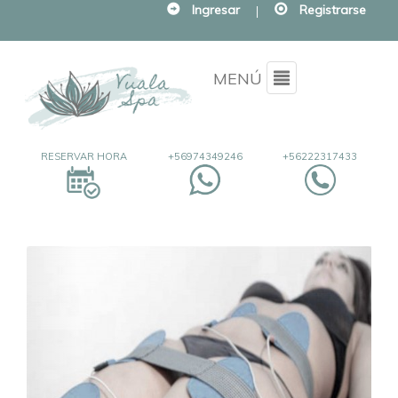
Ingresar
|
Registrarse
Menu
MENÚ
RESERVAR HORA
+56974349246
+56222317433