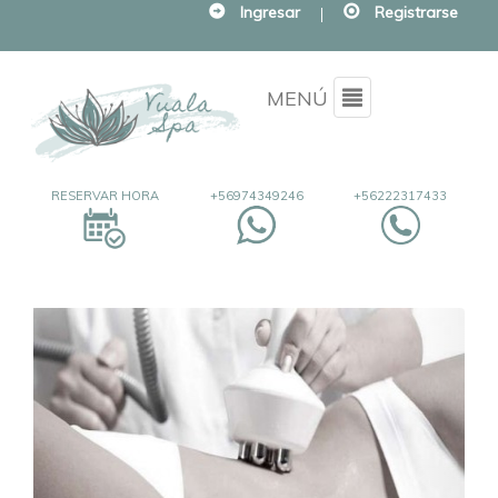
Ingresar
|
Registrarse
Menu
MENÚ
RESERVAR HORA
+56974349246
+56222317433