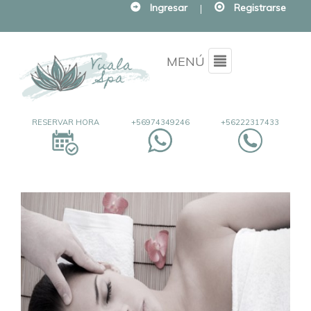
Ingresar
|
Registrarse
Menu
MENÚ
RESERVAR HORA
+56974349246
+56222317433