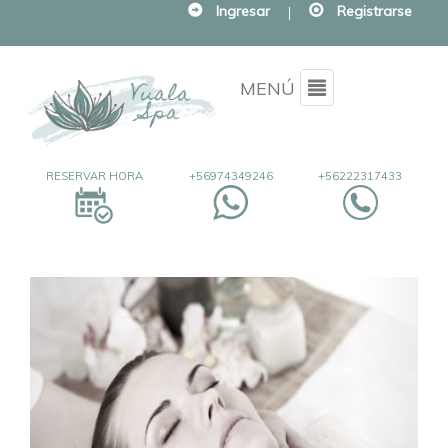
Ingresar
|
Registrarse
Menu
MENÚ
RESERVAR HORA
+56974349246
+56222317433