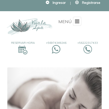
Ingresar
|
Registrarse
Menu
MENÚ
RESERVAR HORA
+56974349246
+56222317433