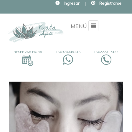
Ingresar
|
Registrarse
Menu
MENÚ
RESERVAR HORA
+56974349246
+56222317433