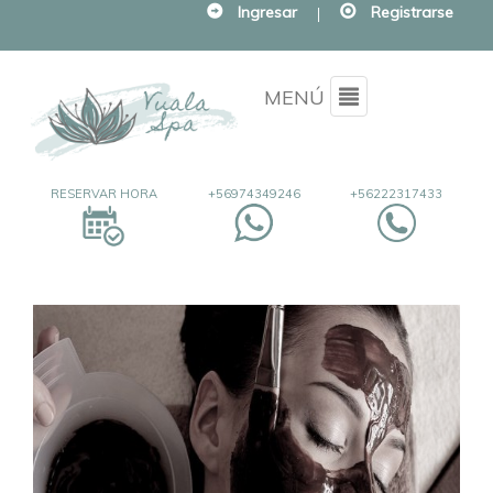
Ingresar
|
Registrarse
Menu
MENÚ
RESERVAR HORA
+56974349246
+56222317433