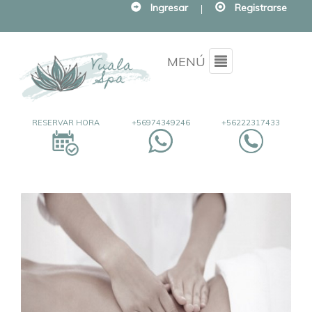
Ingresar
|
Registrarse
Menu
MENÚ
RESERVAR HORA
+56974349246
+56222317433