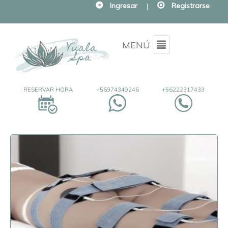
Ingresar
|
Registrarse
Menu
MENÚ
RESERVAR HORA
+56974349246
+56222317433