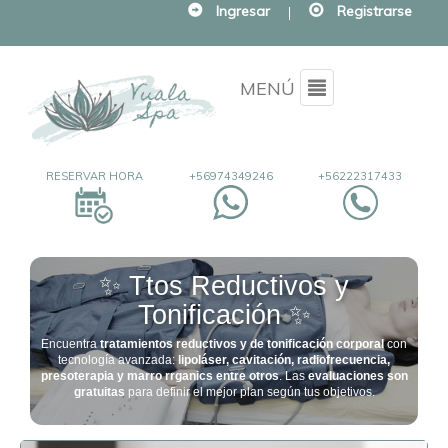
Ingresar
|
Registrarse
Menu
MENÚ
RESERVAR HORA
+56974349246
+56222317433
✨ Ttos Reductivos y
Tonificación ✨
Encuentra
tratamientos reductivos y de tonificación corporal
con
tecnología avanzada:
lipoláser, cavitación, radiofrecuencia,
presoterapia y marro rrganics entre otros
. Las
evaluaciones son
gratuitas
para definir el mejor plan según tus objetivos.