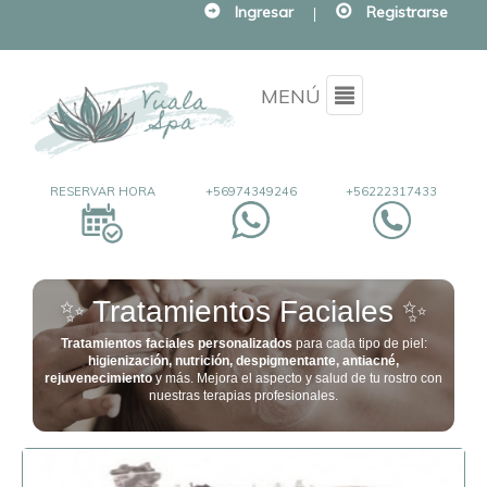
Ingresar
|
Registrarse
Menu
MENÚ
RESERVAR HORA
+56974349246
+56222317433
✨ Tratamientos Faciales ✨
Tratamientos faciales personalizados
para cada tipo de piel:
higienización, nutrición, despigmentante, antiacné,
rejuvenecimiento
y más. Mejora el aspecto y salud de tu rostro con
nuestras terapias profesionales.