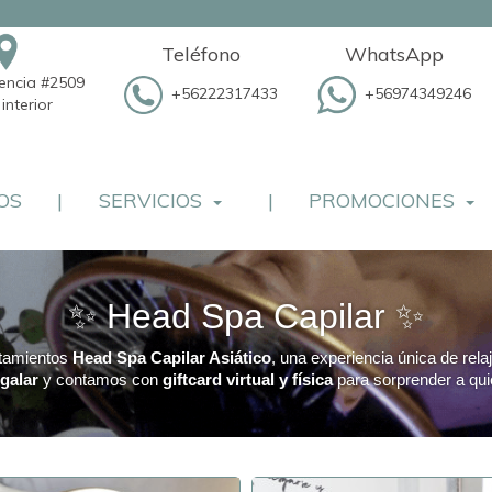
Teléfono
WhatsApp
dencia #2509
+56222317433
+56974349246
interior
OS
|
SERVICIOS
|
PROMOCIONES
✨ Head Spa Capilar ✨
atamientos
Head Spa Capilar Asiático
, una experiencia única de rela
egalar
y contamos con
giftcard virtual y física
para sorprender a qui