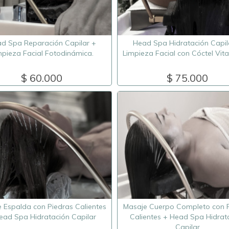
d Spa Reparación Capilar +
Head Spa Hidratación Capil
mpieza Facial Fotodinámica.
Limpieza Facial con Cóctel Vita
$ 60.000
$ 75.000
 Espalda con Piedras Calientes
Masaje Cuerpo Completo con 
ead Spa Hidratación Capilar
Calientes + Head Spa Hidrat
Capilar