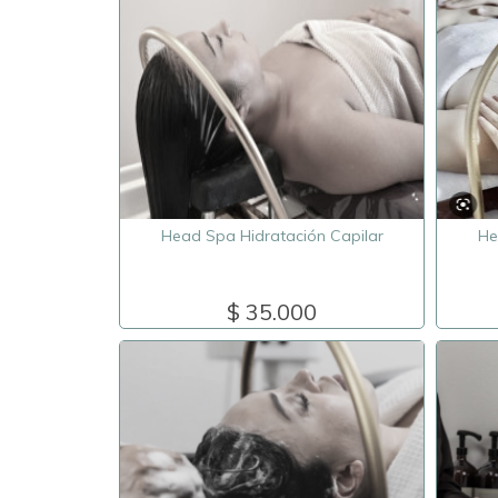
Head Spa Hidratación Capilar
He
$ 35.000