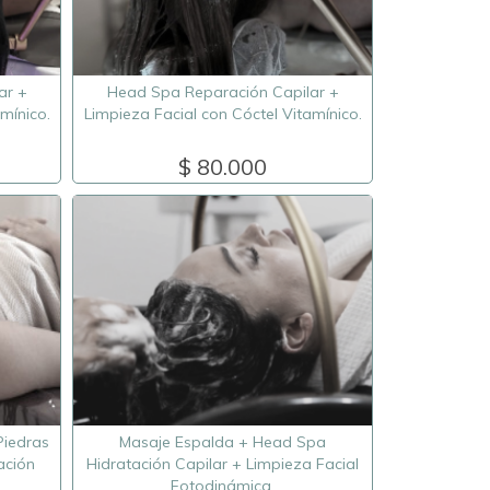
ar +
Head Spa Reparación Capilar +
mínico.
Limpieza Facial con Cóctel Vitamínico.
$ 80.000
Piedras
Masaje Espalda + Head Spa
ación
Hidratación Capilar + Limpieza Facial
Fotodinámica.