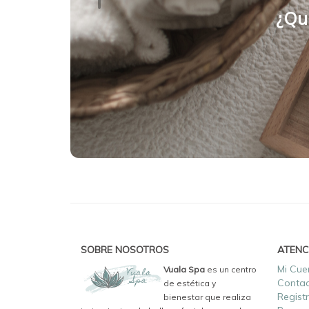
¿Qu
SOBRE NOSOTROS
ATENC
Mi Cue
Vuala Spa
es un centro
Conta
de estética y
Regist
bienestar que realiza