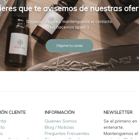
ieres que te avisemos de nuestras ofer
Déjanos tu correo, mantengamos el contacto.
No hacemos spam :)
Déjame tu correo
IÓN CLIENTE
INFORMACIÓN
NEWSLETTER
nta
Quienes Somos
Se el primero en
cto
Blog / Noticias
enterarte,
ro
Preguntas Frecuentes
Mantengamos el