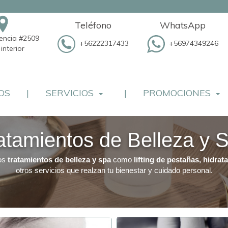
Teléfono
WhatsApp
dencia #2509
+56222317433
+56974349246
interior
OS
|
SERVICIOS
|
PROMOCIONES
atamientos de Belleza y 
os
tratamientos de belleza y spa
como
lifting de pestañas, hidra
otros servicios que realzan tu bienestar y cuidado personal.