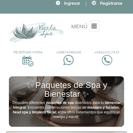
Ingresar
|
Registrarse
Menu
MENÚ
RESERVAR HORA
+56974349246
+56222317433
✨ Paquetes de Spa y
Bienestar ✨
Descubre diferentes
paquetes de spa
diseñados para tu
bienestar
integral
. Encuentra combinaciones únicas de
masajes y faciales
,
head spa y limpieza facial
, entre otros tratamientos que equilibran
cuerpo y mente.