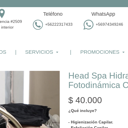
Teléfono
WhatsApp
dencia #2509
+56222317433
+56974349246
 interior
OS
|
SERVICIOS
|
PROMOCIONES
Head Spa Hidra
Fotodinámica C
$ 40.000
¿Qué incluye?
- Higienización Capilar.
- Exfoliación Capilar.