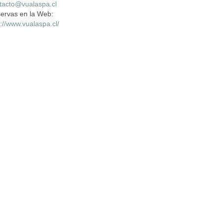
tacto@vualaspa.cl
ervas en la Web:
p://www.vualaspa.cl/