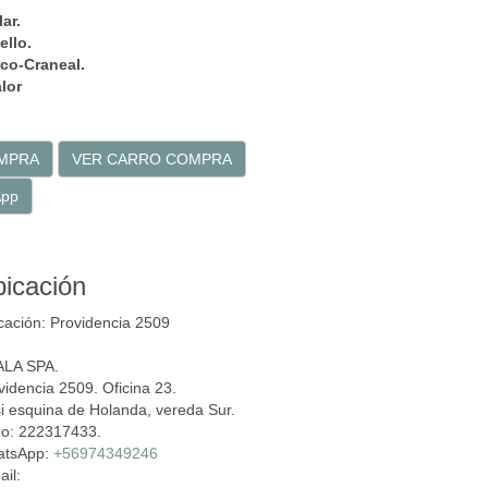
ar.
ello.
ico-Craneal.
lor
OMPRA
VER CARRO COMPRA
App
icación
cación: Providencia 2509
LA SPA.
videncia 2509. Oficina 23.
i esquina de Holanda, vereda Sur.
o: 222317433.
atsApp:
+56974349246
ail: