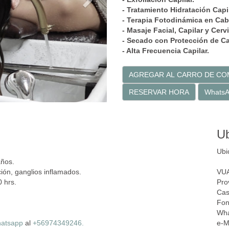
- Tratamiento
Hidratación
Capil
- Terapia Fotodinámica en Cab
- Masaje Facial, Capilar y Cerv
- Secado con Protección de Ca
- Alta Frecuencia Capilar.
AGREGAR AL CARRO DE C
RESERVAR HORA
Whats
Ub
Ubi
años.
ción, ganglios inflamados.
VUA
0 hrs.
Pro
Cas
Fon
Wh
atsapp
al
+56974349246.
e-M