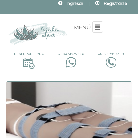
Ingresar
|
Registrarse
Menu
MENÚ
RESERVAR HORA
+56974349246
+56222317433